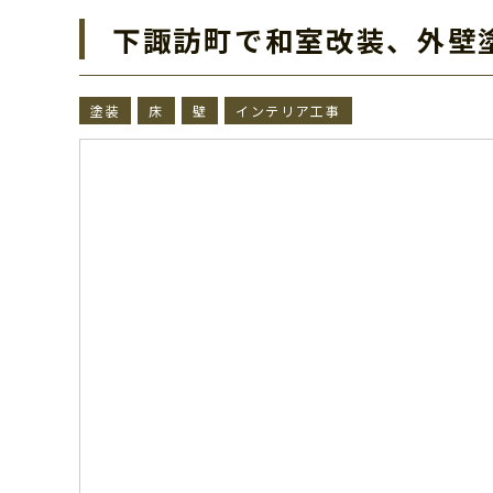
下諏訪町で和室改装、外壁
塗装
床
壁
インテリア工事