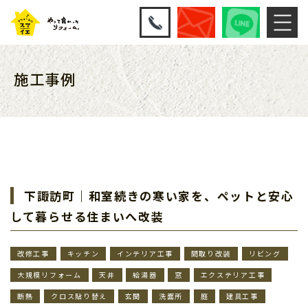
施工事例
下諏訪町｜和室続きの寒い家を、ペットと安心
して暮らせる住まいへ改装
改修工事
キッチン
インテリア工事
間取り改装
リビング
大規模リフォーム
天井
給湯器
窓
エクステリア工事
断熱
クロス貼り替え
玄関
洗面所
庭
建具工事