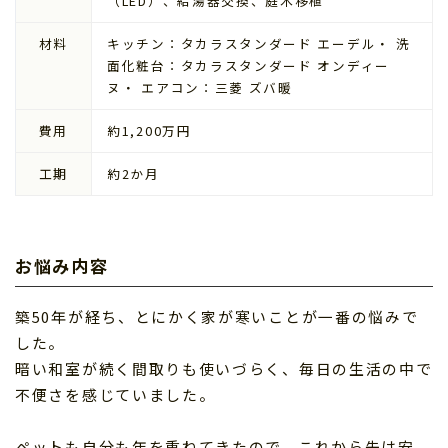
（LED）、給湯器交換、庭木移植
材料
キッチン：タカラスタンダード エーデル・ 洗
面化粧台：タカラスタンダード オンディー
ヌ・ エアコン：三菱 ズバ暖
費用
約1,200万円
工期
約2か月
お悩み内容
築50年が経ち、とにかく家が寒いことが一番の悩みで
した。
暗い和室が続く間取りも使いづらく、毎日の生活の中で
不便さを感じていました。
ペットも自分も年を重ねてきたので、これから先は安