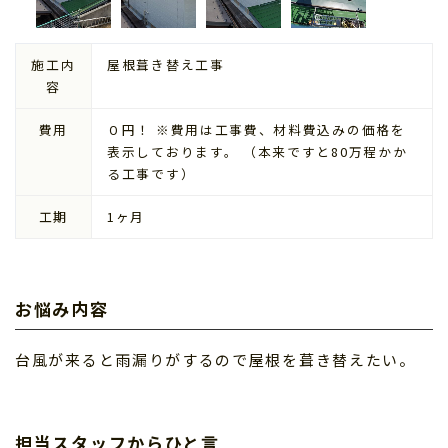
施工内
屋根葺き替え工事
容
費用
０円！ ※費用は工事費、材料費込みの価格を
表示しております。 （本来ですと80万程かか
る工事です）
工期
1ヶ月
お悩み内容
台風が来ると雨漏りがするので屋根を葺き替えたい。
担当スタッフからひと言