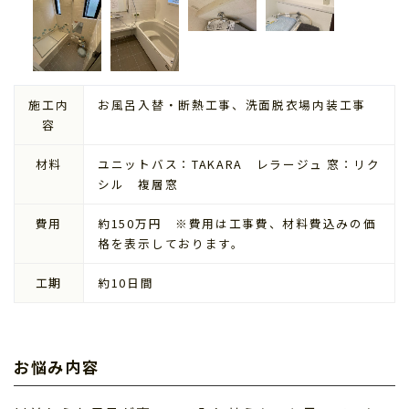
施工内
お風呂入替・断熱工事、洗面脱衣場内装工事
容
材料
ユニットバス：TAKARA レラージュ 窓：リク
シル 複層窓
費用
約150万円 ※費用は工事費、材料費込みの価
格を表示しております。
工期
約10日間
お悩み内容