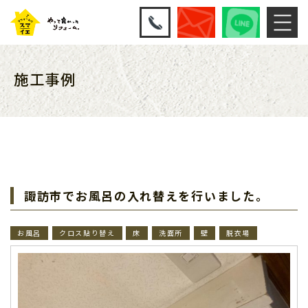
施工事例
諏訪市でお風呂の入れ替えを行いました。
お風呂
クロス貼り替え
床
洗面所
壁
脱衣場