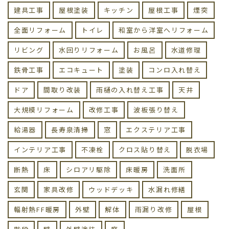
建具工事
屋根塗装
キッチン
屋根工事
煙突
全面リフォーム
トイレ
和室から洋室へリフォーム
リビング
水回りリフォーム
お風呂
水道修理
鉄骨工事
エコキュート
塗装
コンロ入れ替え
ドア
間取り改装
雨樋の入れ替え工事
天井
大規模リフォーム
改修工事
波板張り替え
給湯器
長寿泉清掃
窓
エクステリア工事
インテリア工事
不凍栓
クロス貼り替え
脱衣場
断熱
床
シロアリ駆除
床暖房
洗面所
玄関
家具改修
ウッドデッキ
水漏れ修繕
輻射熱FF暖房
外壁
解体
雨漏り改修
屋根