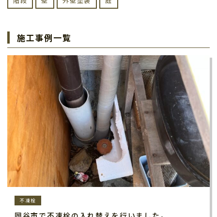
階段
壁
外壁塗装
庭
施工事例一覧
不凍栓
岡谷市で不凍栓の入れ替えを行いました。