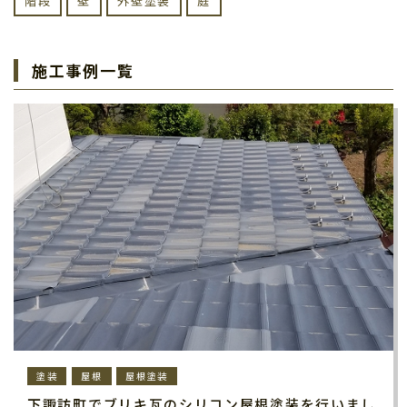
階段
壁
外壁塗装
庭
施工事例一覧
塗装
屋根
屋根塗装
下諏訪町でブリキ瓦のシリコン屋根塗装を行いまし