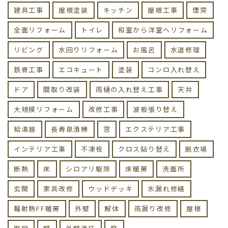
建具工事
屋根塗装
キッチン
屋根工事
煙突
全面リフォーム
トイレ
和室から洋室へリフォーム
リビング
水回りリフォーム
お風呂
水道修理
鉄骨工事
エコキュート
塗装
コンロ入れ替え
ドア
間取り改装
雨樋の入れ替え工事
天井
大規模リフォーム
改修工事
波板張り替え
給湯器
長寿泉清掃
窓
エクステリア工事
インテリア工事
不凍栓
クロス貼り替え
脱衣場
断熱
床
シロアリ駆除
床暖房
洗面所
玄関
家具改修
ウッドデッキ
水漏れ修繕
輻射熱FF暖房
外壁
解体
雨漏り改修
屋根