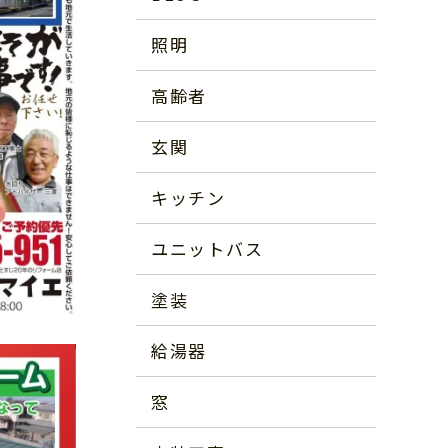
照明
高齢者
玄関
キッチン
ユニットバス
塗装
給湯器
窓